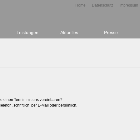
Home
Datenschutz
Impressum
Leistungen
Aktuelles
Presse
e einen Termin mit uns vereinbaren?
lefon, schriftlich, per E-Mail oder persönlich.