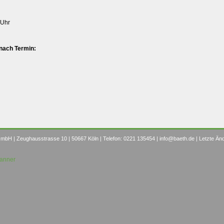
 Uhr
nach Termin:
mbH | Zeughausstrasse 10 | 50667 Köln | Telefon: 0221 135454 |
info@baeth.de
| Letzte Än
Banner