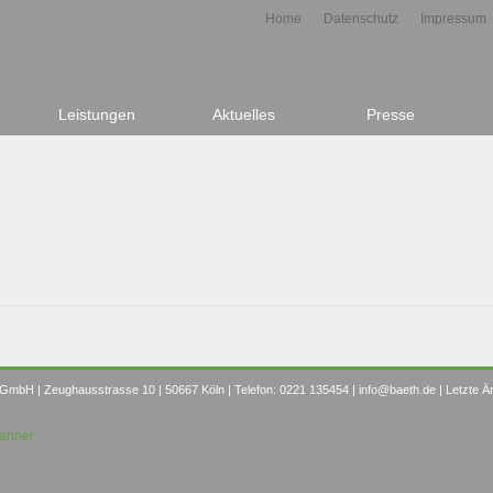
Home
Datenschutz
Impressum
Leistungen
Aktuelles
Presse
 GmbH | Zeughausstrasse 10 | 50667 Köln | Telefon: 0221 135454 |
info@baeth.de
| Letzte Ä
Banner